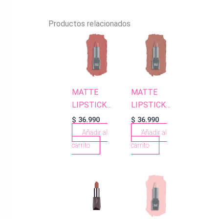
Productos relacionados
MATTE
MATTE
LIPSTICK
LIPSTICK
409 ROSE
405 PEACH
$
36.990
$
36.990
APRICOT
NUDE
Añadir al
Añadir al
carrito
carrito