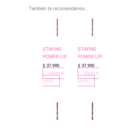
También te recomendamos…
STAYING
STAYING
POWER LIP
POWER LIP
PENCIL 51
PENCIL 52
$
37.990
$
37.990
PINKY BEIGE
CARAMEL
Añadir al
Añadir al
NUDE
carrito
carrito