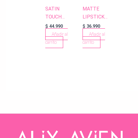
SATIN
MATTE
TOUCH
LIPSTICK
LIPSTICK
401 SOFT
$
44.990
$
36.990
801 PASTEL
PINK
Añadir al
Añadir al
APRICOT
carrito
carrito