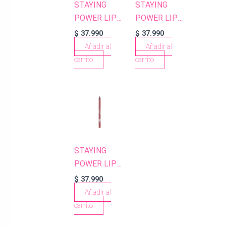
STAYING
STAYING
POWER LIP
POWER LIP
PENCIL 54
PENCIL 58
$
37.990
$
37.990
SPICY
CHERRY
Añadir al
Añadir al
TERRACOTTA
carrito
carrito
STAYING
POWER LIP
PENCIL 53
$
37.990
PEACHY
Añadir al
NUDE
carrito