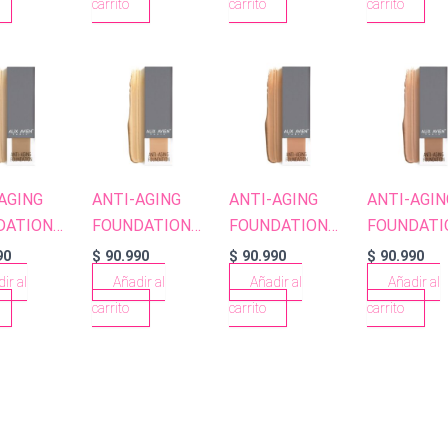
carrito
carrito
carrito
AGING
ANTI-AGING
ANTI-AGING
ANTI-AGIN
DATION
FOUNDATION
FOUNDATION
FOUNDATI
AF505 WARM
AF506 LIGHT
AF509 WA
90
$
90.990
$
90.990
$
90.990
AL BEIGE
PEACH
HONEY
AMBER
ir al
Añadir al
Añadir al
Añadir al
carrito
carrito
carrito