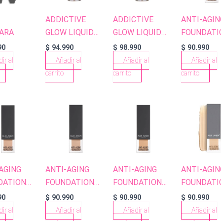
ADDICTIVE
ADDICTIVE
ANTI-AGIN
ARA
GLOW LIQUID
GLOW LIQUID
FOUNDATI
HIGHLIGHTER
HIGHLIGHTER
51 SEASHE
90
$
94.990
$
98.990
$
90.990
FACE AND
FACE AND
ir al
Añadir al
Añadir al
Añadir al
BODY 101
BODY 102
carrito
carrito
carrito
SPARKLING
BRIGHT GOLD
CRYSTALS
AGING
ANTI-AGING
ANTI-AGING
ANTI-AGIN
DATION
FOUNDATION
FOUNDATION
FOUNDATI
ARM
53 LIGHT
54 PURE BEIGE
AF503 SO
90
$
90.990
$
90.990
$
90.990
ALMOND
PEACH
ir al
Añadir al
Añadir al
Añadir al