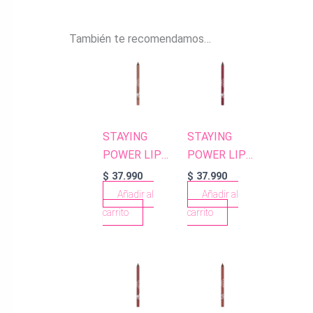
También te recomendamos…
STAYING
STAYING
POWER LIP
POWER LIP
PENCIL 52
PENCIL 58
$
37.990
$
37.990
CARAMEL
CHERRY
Añadir al
Añadir al
NUDE
carrito
carrito