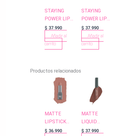
STAYING
STAYING
POWER LIP
POWER LIP
PENCIL 54
PENCIL 65
$
37.990
$
37.990
SPICY
RUSTY ROSE
Añadir al
Añadir al
TERRACOTTA
carrito
carrito
Productos relacionados
MATTE
MATTE
LIPSTICK
LIQUID
405 PEACH
LIPSTICK
$
36.990
$
37.990