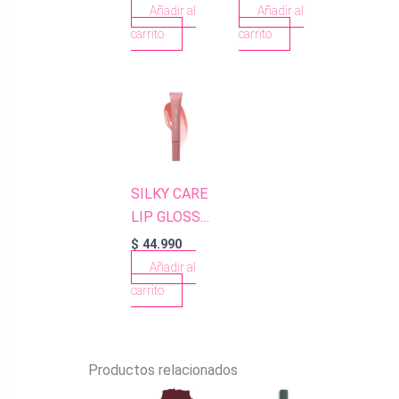
RED
BLOSSOM
Añadir al
Añadir al
carrito
carrito
SILKY CARE
LIP GLOSS
303 SALMON
$
44.990
PINK
Añadir al
carrito
Productos relacionados