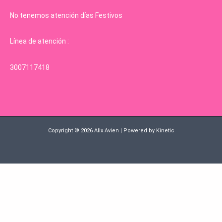
No tenemos atención días Festivos
Línea de atención :
3007117418
Copyright © 2026 Alix Avien | Powered by Kinetic