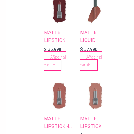
MATTE
MATTE
LIPSTICK
LIQUID
424 RUBY
LIPSTICK 503
$
36.990
$
37.990
RED
TERRACOTTA
Añadir al
Añadir al
NUDE
carrito
carrito
MATTE
MATTE
LIPSTICK 406
LIPSTICK