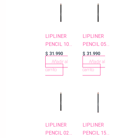
LIPLINER
LIPLINER
PENCIL 10
PENCIL 05
STAR PINK
MILKY
$
31.990
$
31.990
COCOA
Añadir al
Añadir al
carrito
carrito
LIPLINER
LIPLINER
PENCIL 02
PENCIL 15