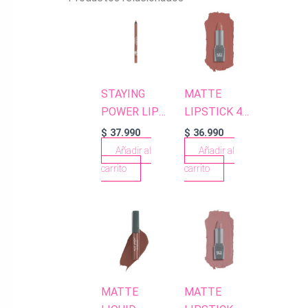
STAYING
MATTE
POWER LIP
LIPSTICK 406
PENCIL 52
SOFT
$
37.990
$
36.990
CARAMEL
TERRACOTTA
Añadir al
Añadir al
NUDE
carrito
carrito
MATTE
MATTE