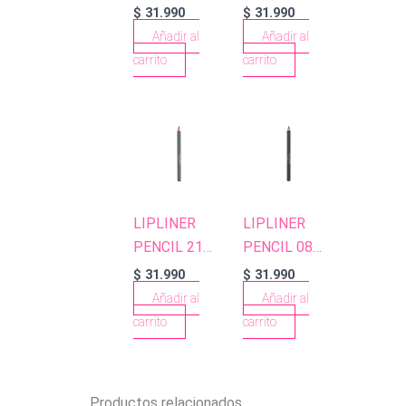
DIRTY NUDE
BERRY RED
$
31.990
$
31.990
Añadir al
Añadir al
carrito
carrito
LIPLINER
LIPLINER
PENCIL 21
PENCIL 08
DARK NUDE
TERRACOTTA
$
31.990
$
31.990
NUDE
Añadir al
Añadir al
carrito
carrito
Productos relacionados