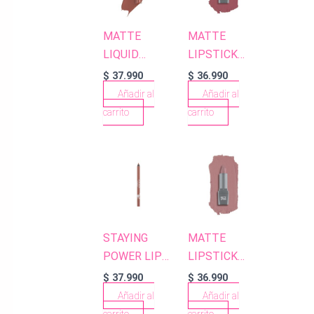
MATTE
MATTE
LIQUID
LIPSTICK
LIPSTICK 503
415 DUSTY
$
37.990
$
36.990
TERRACOTTA
PINK
Añadir al
Añadir al
NUDE
carrito
carrito
STAYING
MATTE
POWER LIP
LIPSTICK
PENCIL 51
402 NUDE
$
37.990
$
36.990
PINKY BEIGE
Añadir al
Añadir al