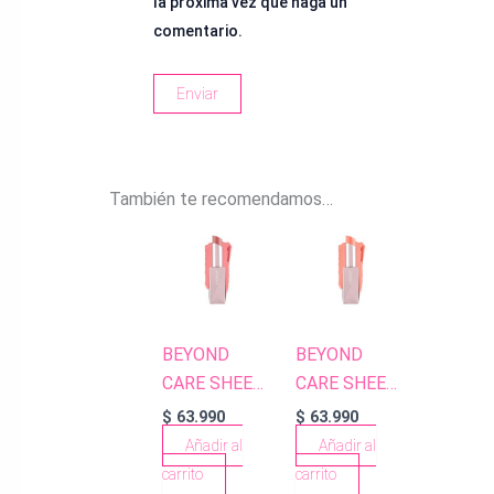
la próxima vez que haga un
comentario.
También te recomendamos…
BEYOND
BEYOND
CARE SHEER
CARE SHEER
LIPSTICK
LIPSTICK
$
63.990
$
63.990
903 LUSTER
902 SHEEN
Añadir al
Añadir al
ROSE
APRICOT
carrito
carrito