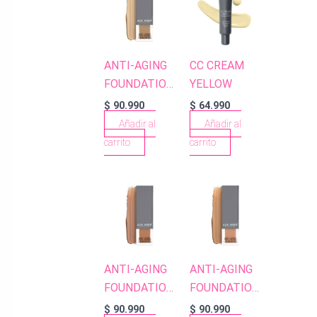
ANTI-AGING
CC CREAM
FOUNDATION
YELLOW
AF504
$
90.990
$
64.990
NATURAL
Añadir al
Añadir al
BEIGE
carrito
carrito
ANTI-AGING
ANTI-AGING
FOUNDATION
FOUNDATION
AF510 DEEP
AF506 LIGHT
$
90.990
$
90.990