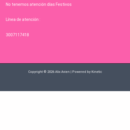
No tenemos atención días Festivos
Línea de atención :
3007117418
Copyright © 2026 Alix Avien | Powered by Kinetic