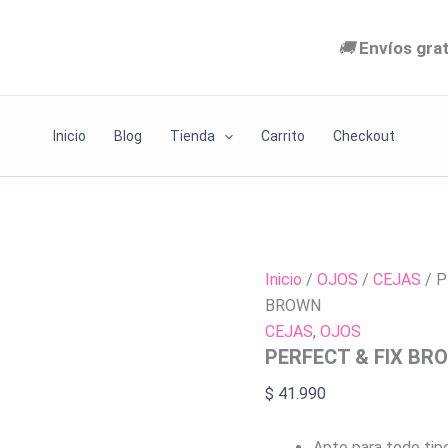
PERFECT
BROWN
&
cantida
🚚
Envíos gra
FIX
BROW
PALETTE
702
BROWN
Inicio
Blog
Tienda
Carrito
Checkout
cantidad
Inicio
/
OJOS
/
CEJAS
/ P
BROWN
CEJAS
,
OJOS
PERFECT & FIX BR
$
41.990
Apto para todo tipo