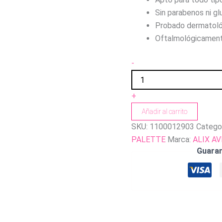
Sin parabenos ni gl
Probado dermatol
Oftalmológicament
-
+
Añadir al carrito
SKU:
1100012903
Catego
PALETTE
Marca:
ALIX AV
Guara