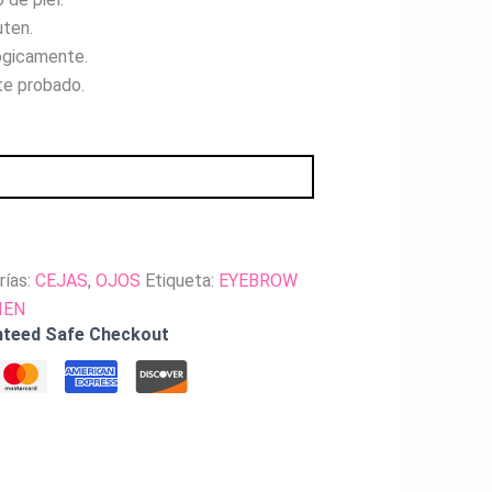
uten.
ógicamente.
e probado.
rías:
CEJAS
,
OJOS
Etiqueta:
EYEBROW
IEN
nteed Safe Checkout