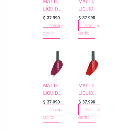
MATTE
MATTE
LIQUID
LIQUID
LIPSTICK
LIPSTICK
$
37.990
$
37.990
501
522 WINE
Añadir al
Añadir al
CARAMEL
RED
carrito
carrito
NUDE
MATTE
MATTE
LIQUID
LIQUID
LIPSTICK
LIPSTICK
$
37.990
$
37.990
515 ROYAL
520 RED
Añadir al
Añadir al
CRANBERRY
CARPET
carrito
carrito