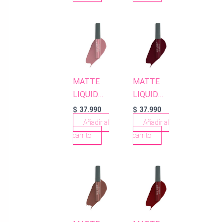
MATTE
MATTE
LIQUID
LIQUID
LIPSTICK
LIPSTICK
$
37.990
$
37.990
505 NUDE
524 RUBY
Añadir al
Añadir al
PINK
RED
carrito
carrito