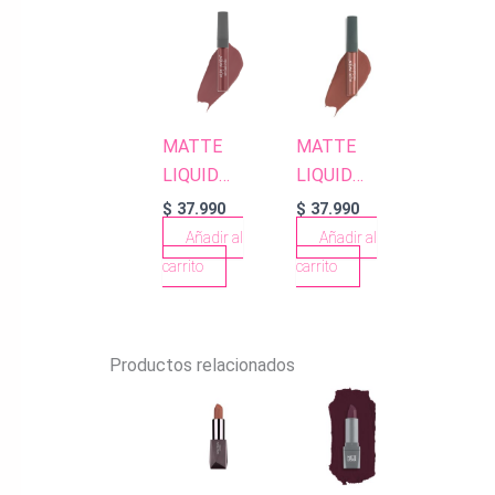
MATTE
MATTE
LIQUID
LIQUID
LIPSTICK 16
LIPSTICK 503
$
37.990
$
37.990
ROSY
TERRACOTTA
Añadir al
Añadir al
TERRACOTTA
NUDE
carrito
carrito
Productos relacionados