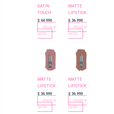
SATIN
MATTE
TOUCH
LIPSTICK
LIPSTICK
420 WINE
$
44.990
$
36.990
801 PASTEL
Añadir al
Añadir al
APRICOT
carrito
carrito
MATTE
MATTE
LIPSTICK
LIPSTICK
402 NUDE
403
$
36.990
$
36.990
CARAMEL
Añadir al
Añadir al
NUDE
carrito
carrito