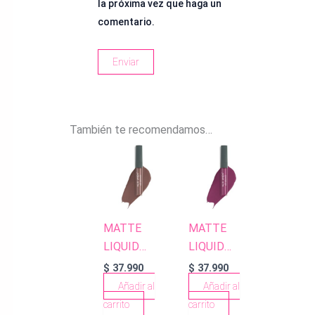
la próxima vez que haga un
comentario.
También te recomendamos…
MATTE
MATTE
LIQUID
LIQUID
LIPSTICK
LIPSTICK
$
37.990
$
37.990
507 DARK
510 DARK
Añadir al
Añadir al
DUSTY PINK
ROSE
carrito
carrito