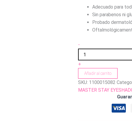
Adecuado para todo
Sin parabenos ni gl
Probado dermatol
Oftalmológicament
-
+
Añadir al carrito
SKU:
1100015082
Catego
MASTER STAY EYESHA
Guara