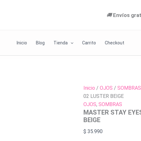
MASTER
BEIGE
STAY
cantida
🚚
Envíos gra
EYESHADOW
PENCIL
02
LUSTER
BEIGE
Inicio
Blog
Tienda
Carrito
Checkout
cantidad
Inicio
/
OJOS
/
SOMBRAS
02 LUSTER BEIGE
OJOS
,
SOMBRAS
MASTER STAY EYE
BEIGE
$
35.990