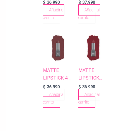
409 ROSE
PENCIL 51
$
36.990
$
37.990
APRICOT
PINKY BEIGE
Añadir al
Añadir al
carrito
carrito
MATTE
MATTE
LIPSTICK 411
LIPSTICK
SPICY
422 WILD
$
36.990
$
36.990
TERRACOTTA
RED
Añadir al
Añadir al
carrito
carrito