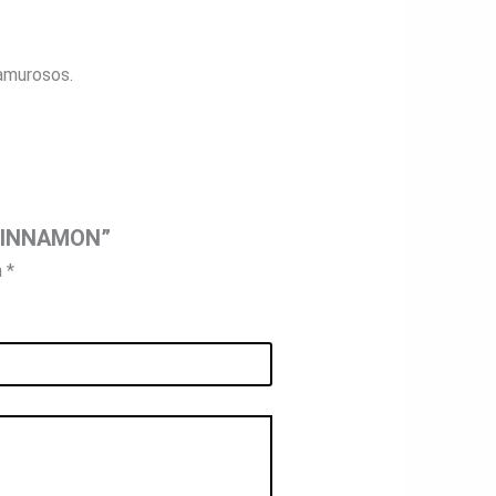
lamurosos.
 CINNAMON”
n
*