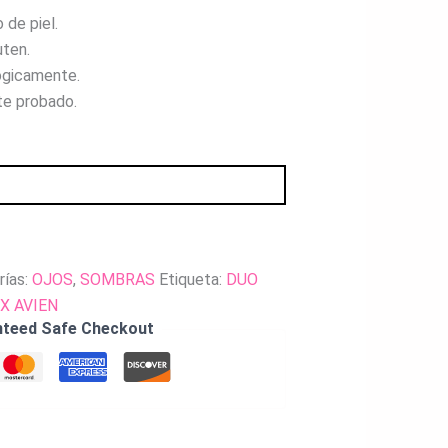
 de piel.
uten.
ógicamente.
e probado.
rías:
OJOS
,
SOMBRAS
Etiqueta:
DUO
IX AVIEN
nteed Safe Checkout