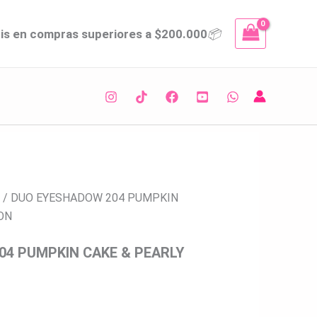
MON
tis en compras superiores a $200.000
📦
d
/ DUO EYESHADOW 204 PUMPKIN
ON
4 PUMPKIN CAKE & PEARLY