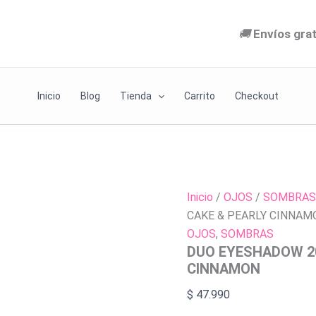
DUO
PEARLY
EYESHADOW
CINNA
🚚
Envíos gra
204
cantida
PUMPKIN
CAKE
&
PEARLY
Inicio
Blog
Tienda
Carrito
Checkout
CINNAMON
cantidad
Inicio
/
OJOS
/
SOMBRAS
CAKE & PEARLY CINNAM
OJOS
,
SOMBRAS
DUO EYESHADOW 20
CINNAMON
$
47.990