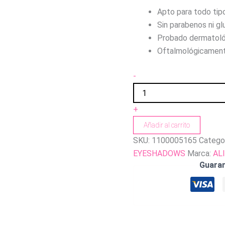
Apto para todo tipo
Sin parabenos ni gl
Probado dermatol
Oftalmológicament
-
+
Añadir al carrito
SKU:
1100005165
Catego
EYESHADOWS
Marca:
AL
Guara