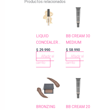
Productos relacionados
LIQUID
BB CREAM 30
CONCEALER
MEDIUM
107 WARM
$
29.990
$
58.990
DESERT
Añadir al
Añadir al
carrito
carrito
BRONZING
BB CREAM 20