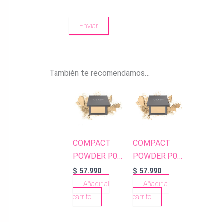
También te recomendamos…
COMPACT
COMPACT
POWDER P05
POWDER P06
BISQUE
CREAMY
$
57.990
$
57.990
Añadir al
Añadir al
carrito
carrito