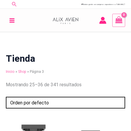
Buscar
Ir
🚚
Envíos gratis en compras superiores a $200.000
📦
al
contenido
Tienda
Inicio
Shop
Página 3
Mostrando 25–36 de 341 resultados