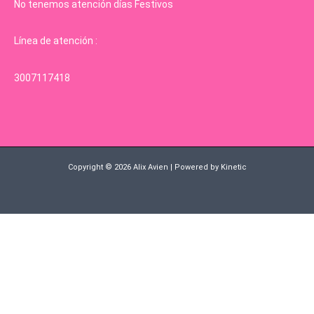
No tenemos atención días Festivos
Línea de atención :
3007117418
Copyright © 2026 Alix Avien | Powered by Kinetic