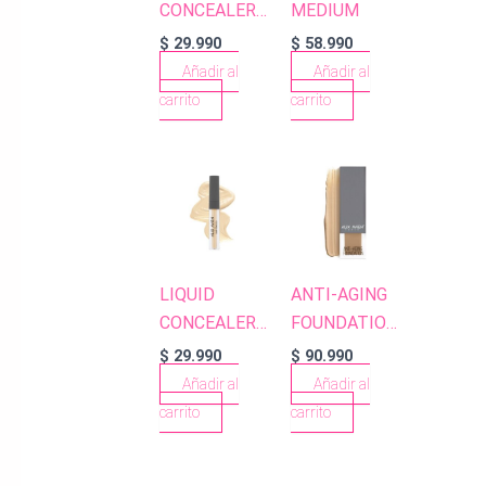
CONCEALER
MEDIUM
102 ROSE
$
29.990
$
58.990
BEIGE
Añadir al
Añadir al
carrito
carrito
LIQUID
ANTI-AGING
CONCEALER
FOUNDATION
107 WARM
AF504
$
29.990
$
90.990
DESERT
NATURAL
Añadir al
Añadir al
BEIGE
carrito
carrito