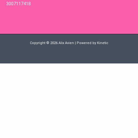
3007117418
Copyright © 2026 Alix Avien | Powered by Kinetic