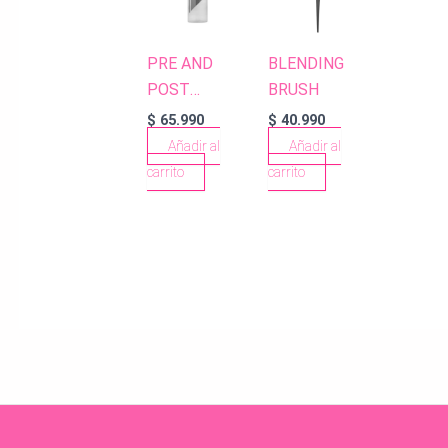
PRE AND
BLENDING
POST
BRUSH
MAKEUP
$
65.990
$
40.990
FIXING
Añadir al
Añadir al
SPRAY
carrito
carrito