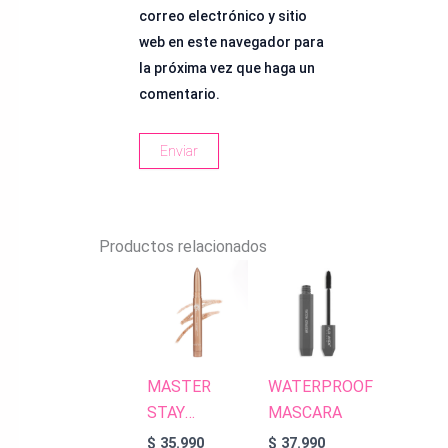
correo electrónico y sitio
web en este navegador para
la próxima vez que haga un
comentario.
Productos relacionados
MASTER
WATERPROOF
STAY
MASCARA
EYESHADOW
$
35.990
$
37.990