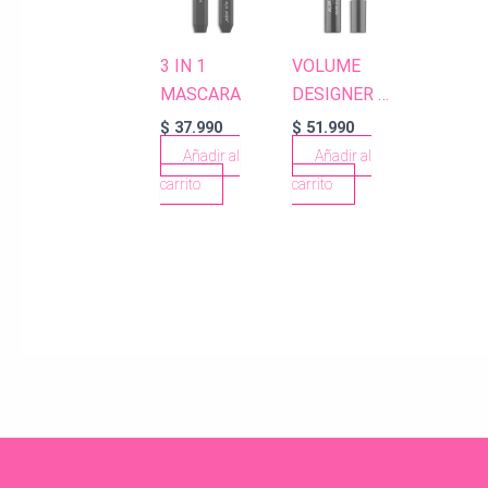
3 IN 1
VOLUME
MASCARA
DESIGNER
MASCARA
$
37.990
$
51.990
Añadir al
Añadir al
carrito
carrito