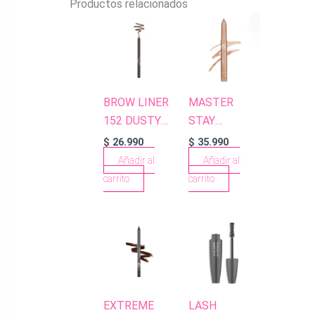
Productos relacionados
BROW LINER
MASTER
152 DUSTY
STAY
BROWN
EYESHADOW
$
26.990
$
35.990
PENCIL 02
Añadir al
Añadir al
LUSTER
carrito
carrito
BEIGE
EXTREME
LASH