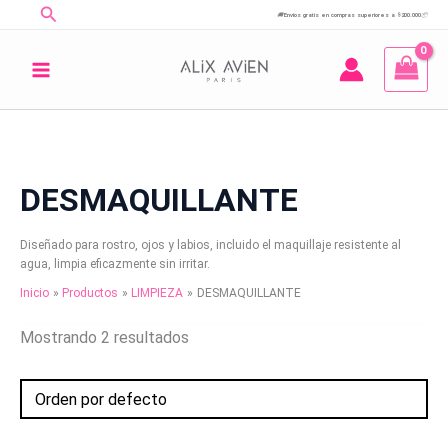
Buscar
Ir
🚚
Envíos gratis en compras superiores a $200.000
📦
al
contenido
DESMAQUILLANTE
Diseñado para rostro, ojos y labios, incluido el maquillaje resistente al
agua, limpia eficazmente sin irritar.
Inicio
Productos
LIMPIEZA
DESMAQUILLANTE
Mostrando 2 resultados