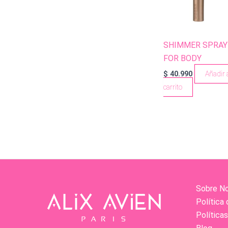
SHIMMER SPRAY
FOR BODY
$
40.990
Añadir 
carrito
Sobre N
Política 
Política